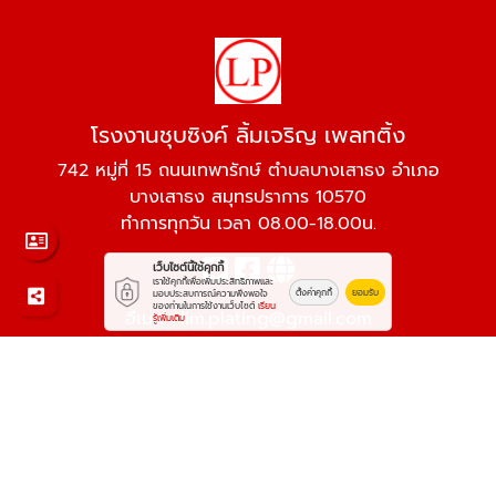
โรงงานชุบซิงค์ ลิ้มเจริญ เพลทติ้ง
742 หมู่ที่ 15 ถนนเทพารักษ์ ตำบลบางเสาธง อำเภอ
บางเสาธง สมุทรปราการ 10570
ทำการทุกวัน เวลา 08.00-18.00น.
เว็บไซต์นี้ใช้คุกกี้
เราใช้คุกกี้เพื่อเพิ่มประสิทธิภาพและ
ตั้งค่าคุกกี้
ยอมรับ
มอบประสบการณ์ความพึงพอใจ
ของท่านในการใช้งานเว็บไซต์
เรียน
อีเมล :
lim.plating@gmail.com
รู้เพิ่มเติม
โทรศัพท์ :
064-296-4942
,
095-562-8998
© 2569
โรงงานชุบซิงค์ ลิ้มเจริญ เพลทติ้ง
All rights reserved.