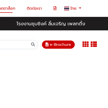
คตตาล็อก
ติดต่อเรา
ไทย
โรงงานชุบซิงค์ ลิ้มเจริญ เพลทติ้ง
e-Brochure