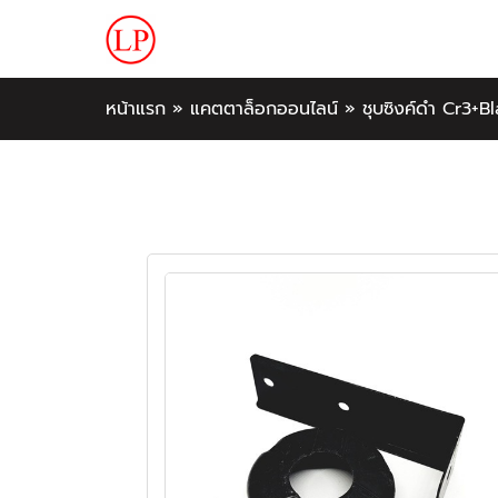
หน้าแรก
»
แคตตาล็อกออนไลน์
»
ชุบซิงค์ดำ Cr3+B