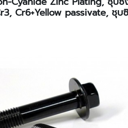
n-Cyanide Zinc Plating, ชุบซิ
 Cr3, Cr6+Yellow passivate, ชุบ