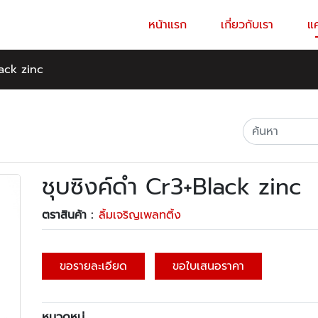
หน้าแรก
เกี่ยวกับเรา
แ
lack zinc
ชุบซิงค์ดำ Cr3+Black zinc
ตราสินค้า :
ลิ้มเจริญเพลทติ้ง
ขอรายละเอียด
ขอใบเสนอราคา
หมวดหมู่