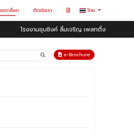
คตตาล็อก
ติดต่อเรา
ไทย
โรงงานชุบซิงค์ ลิ้มเจริญ เพลทติ้ง
e-Brochure