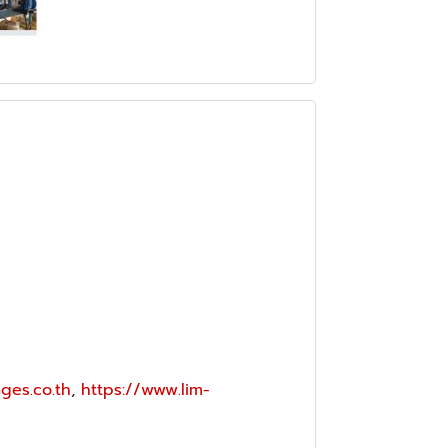
ges.co.th
,
https://www.lim-