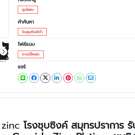
ชุบโลหะ
คำค้นหา
รับชุบซิงค์ดำ
ไฟล์แนบ
ดาวน์โหลด
แชร์
k zinc
โรงชุบซิงค์ สมุทรปราการ รั