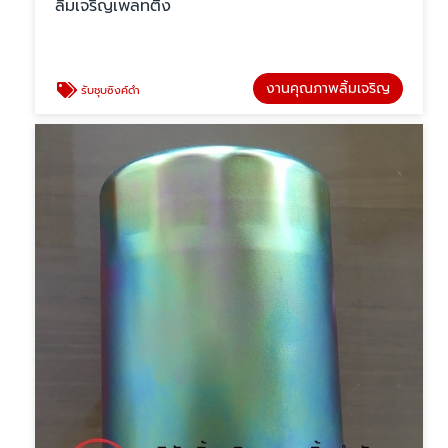
ลิ้มเจริญเพลทติ้ง
งานคุณภาพลิ้มเจริญ
รับชุบซิงค์ดำ