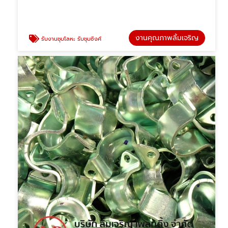
งานคุณภาพลิ้มเจริญ
รับงานชุบโลหะ รับชุบซิงค์