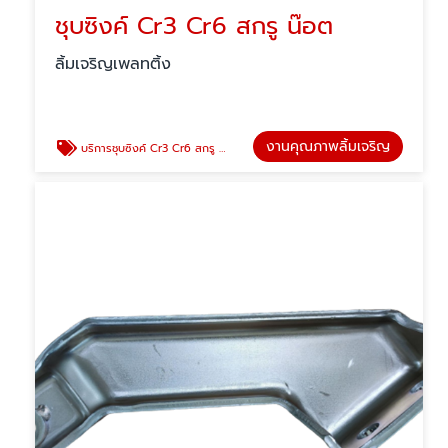
ชุบซิงค์ Cr3 Cr6 สกรู น๊อต
ลิ้มเจริญเพลทติ้ง
งานคุณภาพลิ้มเจริญ
บริการชุบซิงค์ Cr3 Cr6 สกรู น๊อต