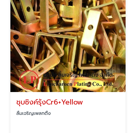
ชุบซิงค์รุ้งCr6+Yellow
ลิ้มเจริญเพลทติ้ง