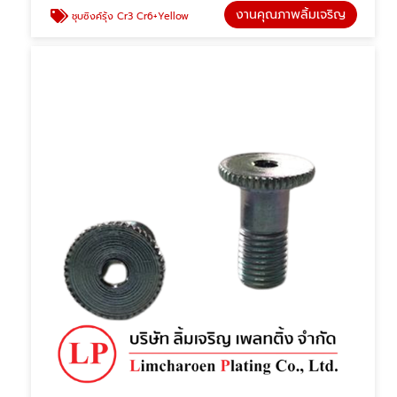
งานคุณภาพลิ้มเจริญ
ชุบซิงค์รุ้ง Cr3 Cr6+Yellow