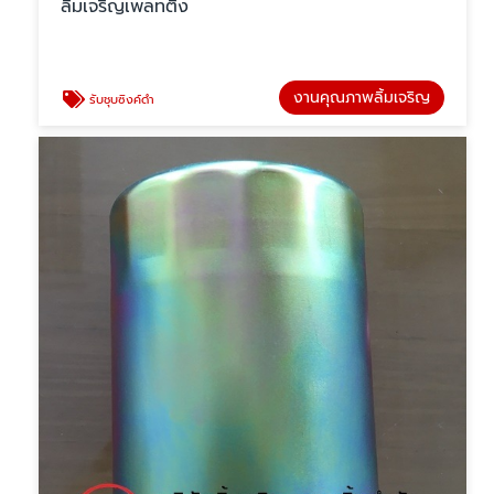
ลิ้มเจริญเพลทติ้ง
งานคุณภาพลิ้มเจริญ
รับชุบซิงค์ดำ