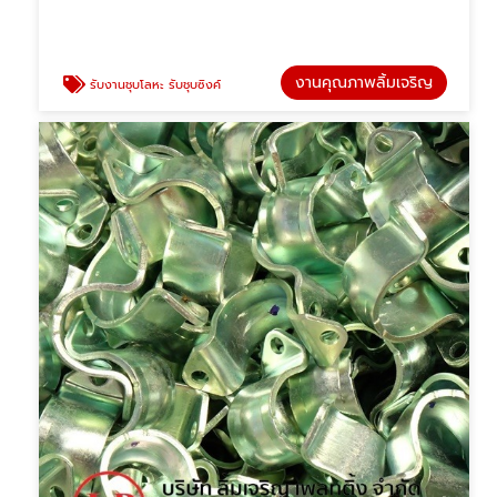
งานคุณภาพลิ้มเจริญ
รับงานชุบโลหะ รับชุบซิงค์