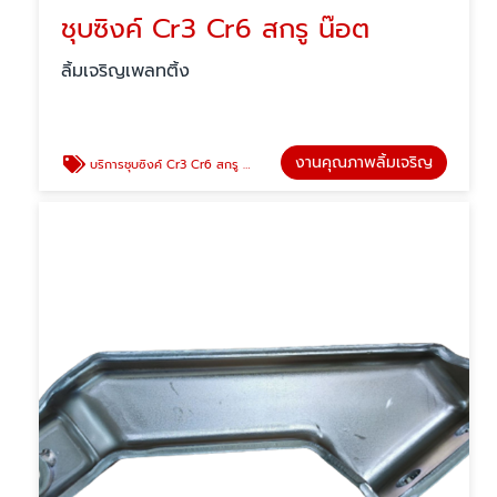
ชุบซิงค์ Cr3 Cr6 สกรู น๊อต
ลิ้มเจริญเพลทติ้ง
งานคุณภาพลิ้มเจริญ
บริการชุบซิงค์ Cr3 Cr6 สกรู น๊อต