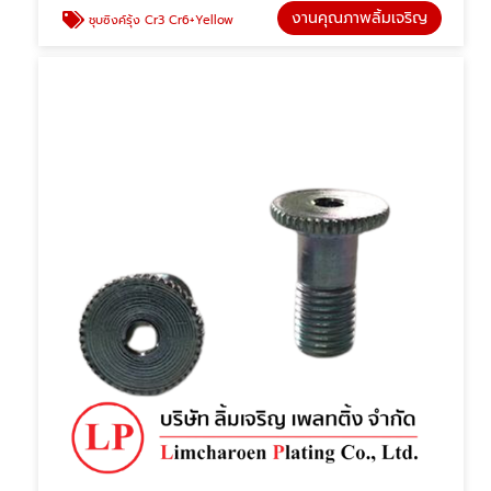
งานคุณภาพลิ้มเจริญ
ชุบซิงค์รุ้ง Cr3 Cr6+Yellow