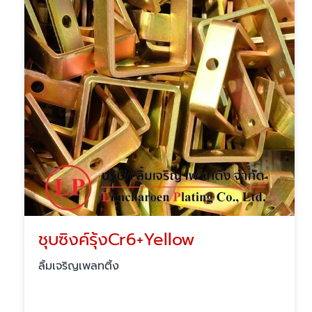
ชุบซิงค์รุ้งCr6+Yellow
ลิ้มเจริญเพลทติ้ง