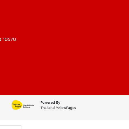
าร 10570
Powered By
Thailand YellowPages