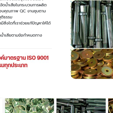
จัดน้ำเสียในกระบวนการผลิต
จสอบคุณภาพ QC งานชุบตาม
ุติธรรม
มีสิ่งใดที่เราช่วยแก้ปัญหาให้ได้
บัดน้ำเสียตามข้อกำหนดทาง