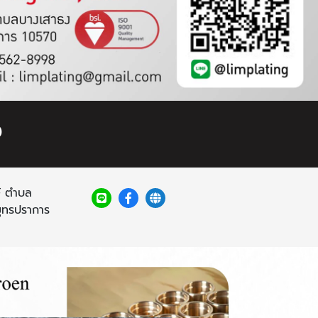
ง
ษ์ ตำบล
ุทรปราการ